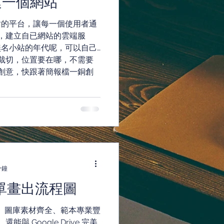
建一個網站
網站的平台，讓每一個使用者通
，建立自已網站的雲端服
了無名小站的年代呢，可以自己
裁切，位置要在哪，不需要
創意，快跟著簡報檔一銅創
分鐘
 簡單畫出流程圖
度飛快、圖庫素材齊全、範本專業豐
 Google Drive 完美