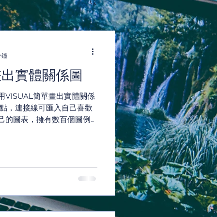
分鐘
單畫出實體關係圖
VISUAL簡單畫出實體關係
接點，連接線可匯入自己喜歡
己的圖表，擁有數百個圖例