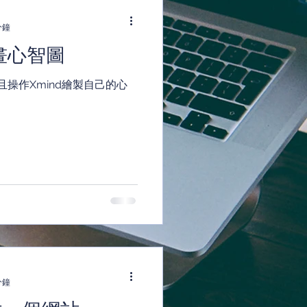
分鐘
單畫心智圖
操作Xmind繪製自己的心
分鐘