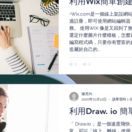
利用Wix簡單創
•Wix.com是一個線上架設
過註冊，即可使用網站編輯器
務。 使用WIX 像是又回到
選定什麼圖片什麼模板，怎麼
編寫程式碼，只要你有豐富的
造屬於自己的...
陳亮均
2020年10月12日
讀畢需時 1 
利用Draw. io
「 Draw.io 」是一個速
富，可以「線上、離線」使用，還能與