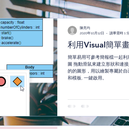
陳亮均
2020年10月12日
讀畢需時 1 
利用Visual簡
簡單易用可參考簡報檔一起利用
圖 拖動滑鼠來建立形狀和連
的的圖形，用以繪製專屬於自
和模板, 一鍵啟用。