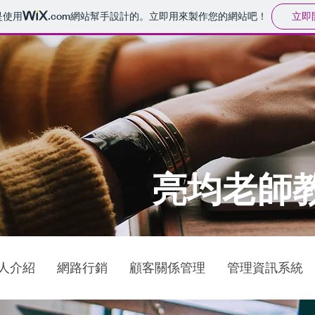
立即
是使用
.com
網站幫手設計的。立即用來製作您的網站吧！
​亮均老師
人介紹
網路行銷
顧客關係管理
管理資訊系統